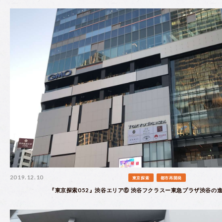
2019.12.10
東京探索
都市再開発
『東京探索052』渋谷エリア⑥ 渋谷フクラスー東急プラザ渋谷の