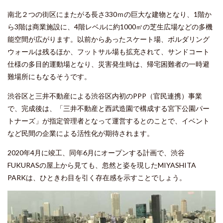
南北２つの街区にまたがる長さ
330
ｍの巨大な建物となり、
1
階か
ら
3
階は商業施設に、
4
階レベルに約
1000
㎡の芝生広場などの多機
能空間が広がります。以前からあったスケート場、ボルダリング
ウォールは残るほか、フットサル場も拡充されて、サンドコート
仕様の多目的運動場となり、災害発生時は、帰宅困難者の一時避
難場所にもなるそうです。
渋谷区と三井不動産による渋谷区内初の
PPP
（官民連携）事業
で、完成後は、「三井不動産と西武造園で構成する宮下公園パー
トナーズ」が指定管理者となって運営するとのことで、イベント
など民間の企業による活性化が期待されます。
2020
年
4
月に竣工、同年
6
月にオープンする計画で、渋谷
FUKURAS
の屋上から見ても、忽然と姿を現した
MIYASHITA
PARK
は、ひときわ目を引く存在感を示すことでしょう。