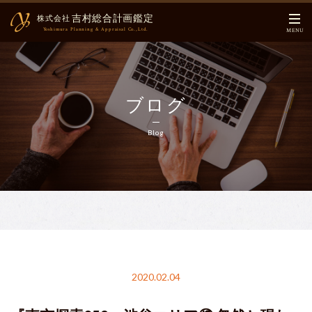
吉村総合計画鑑定
株式会社
Yoshimura Planning & Appraisal Co.,Ltd.
MENU
ホーム
HOME
ブログ
ご挨拶
CEO Message
Blog
会社概要
About US
業務内容
Business Contents
メインメンバー
Main Members
インフォメーション
Information
2020.02.04
ブログ
Blog