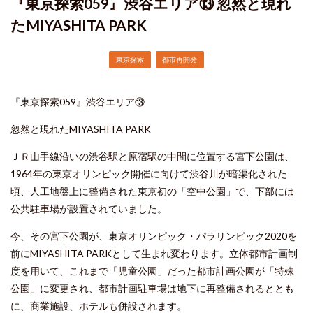
『東京探索059』渋谷エリア⑬ 忽然と現れ
プレスリリース
Press Release
たMIYASHITA PARK
リンク
Links
東京探索
都市再開発
採用情報
Recruit
『東京探索
059
』渋谷エリア⑬
忽然と現れた
MIYASHITA PARK
English
ＪＲ山手線沿いの渋谷駅と原宿駅の中間に位置する宮下公園は、
1964
年の東京オリンピック開催に向けて渋谷川が暗渠化された
頃、人工地盤上に整備された東京初の「空中公園」で、下部には
公共駐車場が設置されていました。
今、その宮下公園が、東京オリンピック・パラリンピック
2020
を
前に
MIYASHITA PARK
として生まれ変わります。立体都市計画制
度を用いて、これまで「児童公園」だった都市計画公園が「特殊
公園」に変更され、都市計画駐車場は地下に再整備されるととも
に、商業施設、ホテルも併設されます。