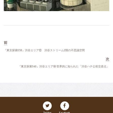
前
『東京探索058』渋谷エリア⑫ 渋谷ストリーム2階の不思議空間
次
『東京探索060』渋谷エリア⑭ 世界的に知られた「渋谷ハチ公前交差点」
Twitter
Facebook